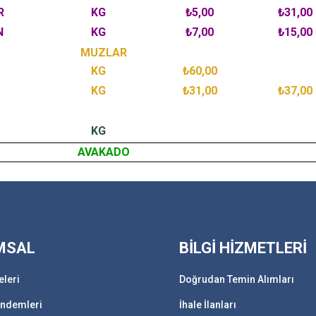
R
KG
₺5,00
₺31,00
N
KG
₺7,00
₺15,00
MUZLAR
KG
₺60,00
KG
₺31,00
₺37,00
KG
AVAKADO
MSAL
BİLGİ HİZMETLERİ
eleri
Doğrudan Temin Alımları
ündemleri
İhale İlanları