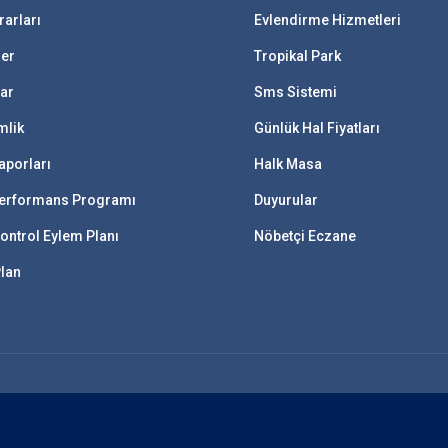
rarları
Evlendirme Hizmetleri
ler
Tropikal Park
lar
Sms Sistemi
mlik
Günlük Hal Fiyatları
aporları
Halk Masa
 Performans Programı
Duyurular
ontrol Eylem Planı
Nöbetçi Eczane
Plan