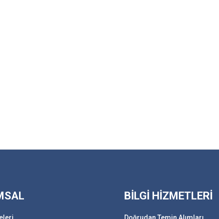
MSAL
BİLGİ HİZMETLERİ
eleri
Doğrudan Temin Alımları