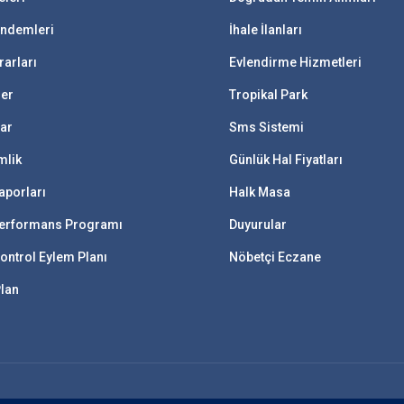
ündemleri
İhale İlanları
rarları
Evlendirme Hizmetleri
ler
Tropikal Park
lar
Sms Sistemi
mlik
Günlük Hal Fiyatları
aporları
Halk Masa
 Performans Programı
Duyurular
ontrol Eylem Planı
Nöbetçi Eczane
Plan