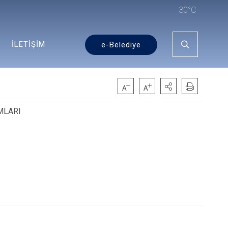
30°C
İLETİŞİM
e-Belediye
MLARI