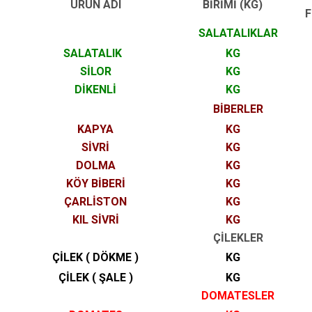
ÜRÜN ADI
BİRİMİ (KG)
F
SALATALIKLAR
SALATALIK
KG
SİLOR
KG
DİKENLİ
KG
BİBERLER
KAPYA
KG
SİVRİ
KG
DOLMA
KG
KÖY BİBERİ
KG
ÇARLİSTON
KG
KIL SİVRİ
KG
ÇİLEKLER
ÇİLEK ( DÖKME )
KG
ÇİLEK ( ŞALE )
KG
DOMATESLER