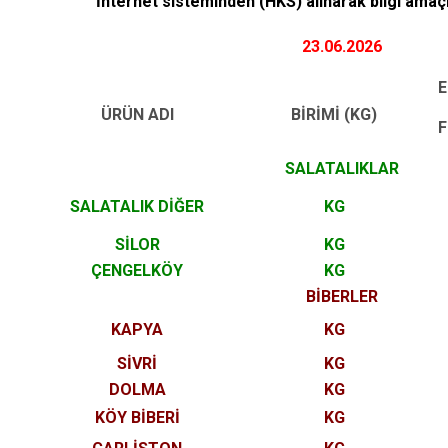
İnternet sisteminden (HKS) alınarak bilgi amaçl
23.06.2026
E
ÜRÜN ADI
BİRİMİ (KG)
F
SALATALIKLAR
SALATALIK DİĞER
KG
SİLOR
KG
ÇENGELKÖY
KG
BİBERLER
KAPYA
KG
SİVRİ
KG
DOLMA
KG
KÖY BİBERİ
KG