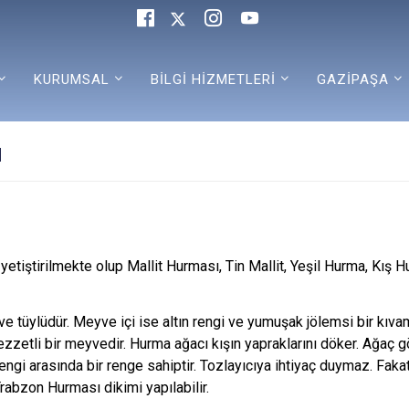
KURUMSAL
BİLGİ HİZMETLERİ
GAZİPAŞA
ı
etiştirilmekte olup Mallit Hurması, Tin Mallit, Yeşil Hurma, Kış 
tüylüdür. Meyve içi ise altın rengi ve yumuşak jölemsi bir kıvama
lezzetli bir meyvedir. Hurma ağacı kışın yapraklarını döker. Ağaç 
ngi arasında bir renge sahiptir. Tozlayıcıya ihtiyaç duymaz. Faka
Trabzon Hurması dikimi yapılabilir.