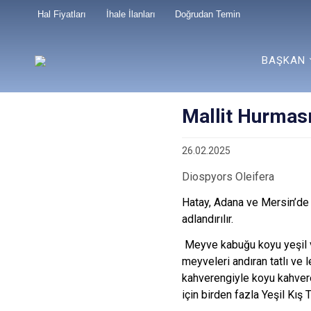
Hal Fiyatları
İhale İlanları
Doğrudan Temin
BAŞKAN
Mallit Hurmas
26.02.2025
Diospyors Oleifera
Hatay, Adana ve Mersin’de y
adlandırılır.
Meyve kabuğu koyu yeşil ve 
meyveleri andıran tatlı ve 
kahverengiyle koyu kahvere
için birden fazla Yeşil Kış 