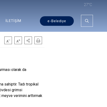
27°C
İLETİŞİM
e-Belediye
Hurması olarak da
 sahiptir. Tadı tropikal
gövdesi grimsi
t meyve verimini arttırmak