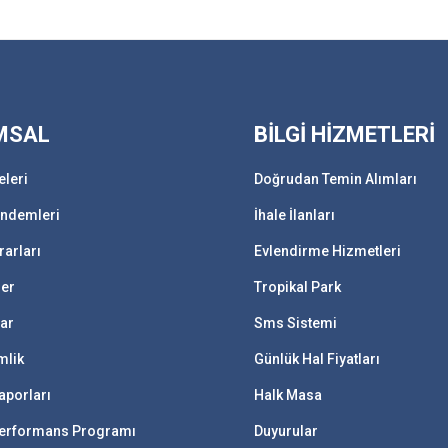
MSAL
BİLGİ HİZMETLERİ
eleri
Doğrudan Temin Alımları
ündemleri
İhale İlanları
rarları
Evlendirme Hizmetleri
ler
Tropikal Park
lar
Sms Sistemi
mlik
Günlük Hal Fiyatları
aporları
Halk Masa
 Performans Programı
Duyurular