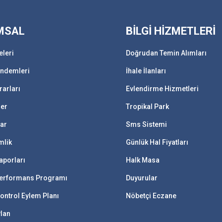
MSAL
BİLGİ HİZMETLERİ
eleri
Doğrudan Temin Alımları
ündemleri
İhale İlanları
rarları
Evlendirme Hizmetleri
ler
Tropikal Park
lar
Sms Sistemi
mlik
Günlük Hal Fiyatları
aporları
Halk Masa
 Performans Programı
Duyurular
ontrol Eylem Planı
Nöbetçi Eczane
Plan