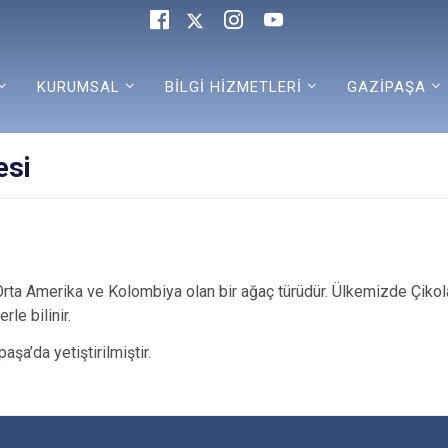
KURUMSAL
BİLGİ HİZMETLERİ
GAZİPAŞA
esi
rta Amerika ve Kolombiya olan bir ağaç türüdür. Ülkemizde Çiko
le bilinir.
aşa’da yetiştirilmiştir.