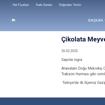
Hal Fiyatları
İhale İlanları
Doğrudan Temin
BAŞKAN
Çikolata Meyv
26.02.2025
Sapote nigra
Anavatanı Doğu Meksika, O
Trabzon Hurması gibi isimler
Türkiye’de ilk İlçemiz Gazip