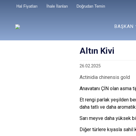
Hal Fiyatları
İhale İlanları
Doğrudan Temin
BAŞKAN
Altın Kivi
26.02.2025
Actinidia chinensis gold
Anavatanı ÇİN olan asma tipl
Et rengi parlak yeşilden be
daha tatlı ve daha aromatik 
Sarı meyve daha yüksek bir 
Diğer türlere kıyasla sahil