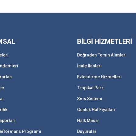
MSAL
BİLGİ HİZMETLERİ
eleri
Doğrudan Temin Alımları
ündemleri
İhale İlanları
rarları
Evlendirme Hizmetleri
ler
Tropikal Park
lar
Sms Sistemi
mlik
Günlük Hal Fiyatları
aporları
Halk Masa
 Performans Programı
Duyurular