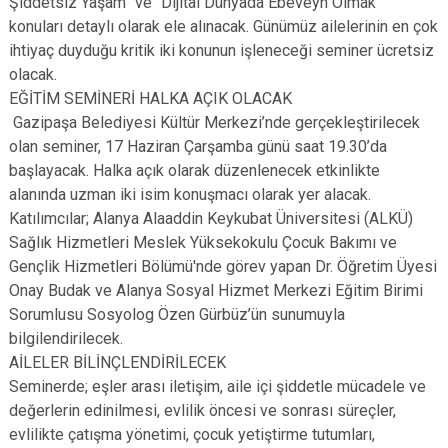
Şiddetsiz Yaşam” ve “Dijital Dünyada Ebeveyn Olmak”
konuları detaylı olarak ele alınacak. Günümüz ailelerinin en çok
ihtiyaç duyduğu kritik iki konunun işleneceği seminer ücretsiz
olacak.
EĞİTİM SEMİNERİ HALKA AÇIK OLACAK
Gazipaşa Belediyesi Kültür Merkezi’nde gerçekleştirilecek
olan seminer, 17 Haziran Çarşamba günü saat 19.30’da
başlayacak. Halka açık olarak düzenlenecek etkinlikte
alanında uzman iki isim konuşmacı olarak yer alacak.
Katılımcılar; Alanya Alaaddin Keykubat Üniversitesi (ALKÜ)
Sağlık Hizmetleri Meslek Yüksekokulu Çocuk Bakımı ve
Gençlik Hizmetleri Bölümü'nde görev yapan Dr. Öğretim Üyesi
Onay Budak ve Alanya Sosyal Hizmet Merkezi Eğitim Birimi
Sorumlusu Sosyolog Özen Gürbüz’ün sunumuyla
bilgilendirilecek.
AİLELER BİLİNÇLENDİRİLECEK
Seminerde; eşler arası iletişim, aile içi şiddetle mücadele ve
değerlerin edinilmesi, evlilik öncesi ve sonrası süreçler,
evlilikte çatışma yönetimi, çocuk yetiştirme tutumları,