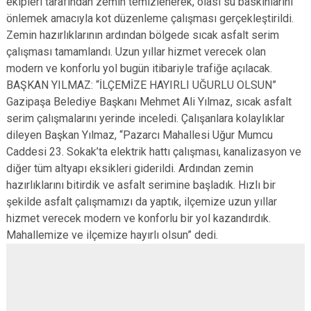
ekipleri tarafından zemin temizlenerek, olası su baskınlarını
önlemek amacıyla kot düzenleme çalışması gerçekleştirildi.
Zemin hazırlıklarının ardından bölgede sıcak asfalt serim
çalışması tamamlandı. Uzun yıllar hizmet verecek olan
modern ve konforlu yol bugün itibariyle trafiğe açılacak.
BAŞKAN YILMAZ: “İLÇEMİZE HAYIRLI UĞURLU OLSUN”
Gazipaşa Belediye Başkanı Mehmet Ali Yılmaz, sıcak asfalt
serim çalışmalarını yerinde inceledi. Çalışanlara kolaylıklar
dileyen Başkan Yılmaz, “Pazarcı Mahallesi Uğur Mumcu
Caddesi 23. Sokak’ta elektrik hattı çalışması, kanalizasyon ve
diğer tüm altyapı eksikleri giderildi. Ardından zemin
hazırlıklarını bitirdik ve asfalt serimine başladık. Hızlı bir
şekilde asfalt çalışmamızı da yaptık, ilçemize uzun yıllar
hizmet verecek modern ve konforlu bir yol kazandırdık.
Mahallemize ve ilçemize hayırlı olsun” dedi.